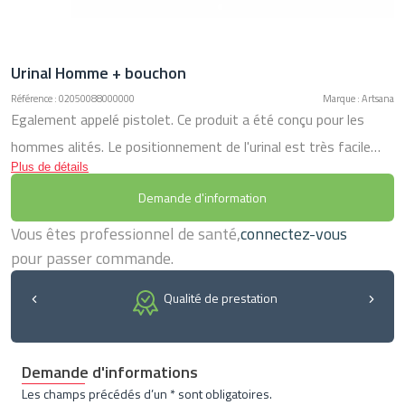
Urinal Homme + bouchon
Référence : 02050088000000
Marque : Artsana
Egalement appelé pistolet. Ce produit a été conçu pour les
hommes alités. Le positionnement de l'urinal est très facile
Plus de détails
grâce à sa poignée ergonomique. Capacité 1 L
Demande d'information
Vous êtes professionnel de santé,
connectez-vous
pour passer commande.
Qualité de prestation
Demande d'informations
Les champs précédés d’un * sont obligatoires.