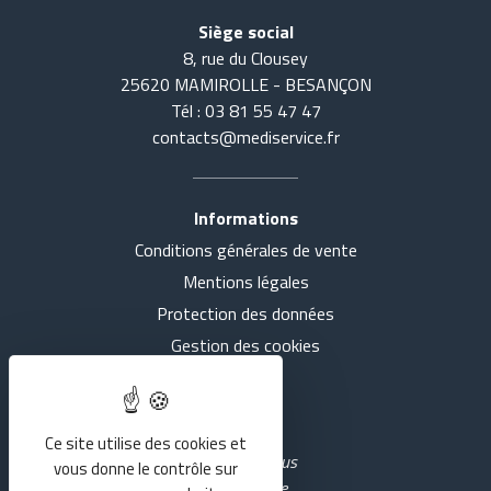
Siège social
8, rue du Clousey
25620 MAMIROLLE - BESANÇON
Tél : 03 81 55 47 47
contacts@mediservice.fr
Informations
Conditions générales de vente
Accueil
Tout voir
Mentions légales
Actualités
SE COUCHER
Protection des données
Gestion des cookies
Présentation
S'ASSEOIR
Intranet
Nos agences
MARCHER
Ce site utilise des cookies et
Rejoignez-nous
vous donne le contrôle sur
sur YouTube