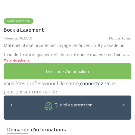
Notice utilisation
Bock à Lavement
Référence : 1620000
Marque : Comed
Matériel utilisé pour le nettoyage de l'intestin. Il possède un
trou de fixation qui permet de maintenir le matériel en l'air lors
Plus de détails
de l'utilisation. Livré avec tube et canules. Capacité: 2 L
Demande d'information
Vous êtes professionnel de santé,
connectez-vous
pour passer commande.
Qualité de prestation
Demande d'informations