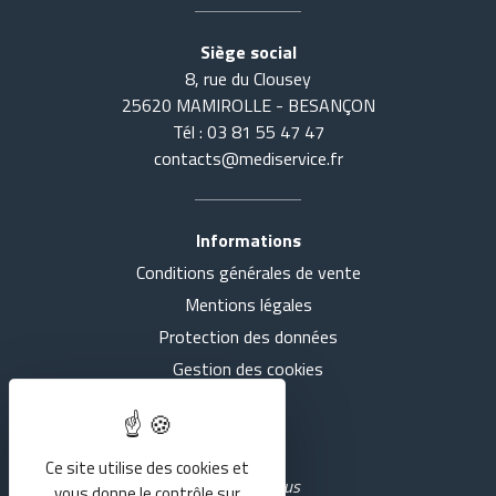
Siège social
8, rue du Clousey
25620 MAMIROLLE - BESANÇON
Tél : 03 81 55 47 47
contacts@mediservice.fr
Informations
Conditions générales de vente
Accueil
Tout voir
Mentions légales
Actualités
SE COUCHER
Protection des données
Gestion des cookies
Présentation
S'ASSEOIR
Intranet
Nos agences
MARCHER
Ce site utilise des cookies et
Rejoignez-nous
vous donne le contrôle sur