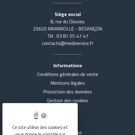
Siège social
8, rue du Clousey
25620 MAMIROLLE - BESANÇON
Tél : 03 81 55 47 47
contacts@mediservice.fr
Informations
Conditions générales de vente
Accueil
Tout voir
Mentions légales
Actualités
SE COUCHER
Protection des données
Gestion des cookies
Présentation
S'ASSEOIR
Intranet
Nos agences
MARCHER
Ce site utilise des cookies et
Rejoignez-nous
vous donne le contrôle sur