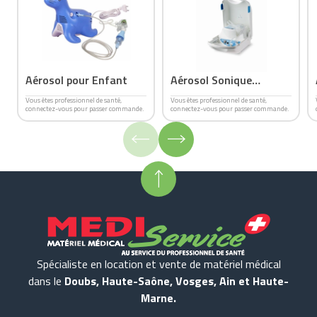
Aérosol pour Enfant
Aérosol Sonique
Automatique
Vous êtes professionnel de santé,
Vous êtes professionnel de santé,
connectez-vous pour passer commande.
connectez-vous pour passer commande.
Spécialiste en location et vente de matériel médical
dans le
Doubs, Haute-Saône, Vosges, Ain et Haute-
Marne.