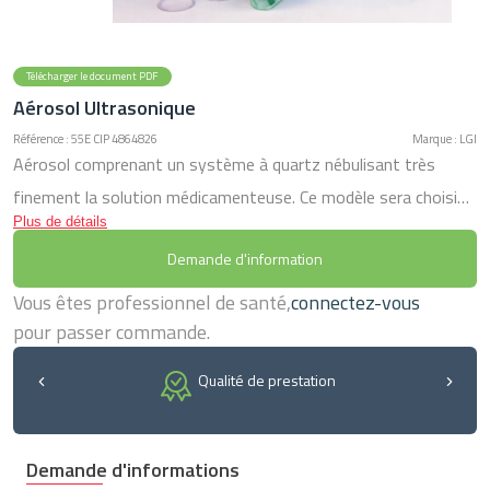
Télécharger le document PDF
Aérosol Ultrasonique
Référence : 55E CIP 4864826
Marque : LGI
Aérosol comprenant un système à quartz nébulisant très
finement la solution médicamenteuse. Ce modèle sera choisi
Plus de détails
pour son utilisation simplifiée. Silencieux et rapide, il convient à
Demande d'information
de petits volumes. Il est fournit avec une mallette de
transport, et un tube extensible permettant l’utilisation sans
Vous êtes professionnel de santé,
connectez-vous
le masque. Produit disponible à la vente et à la location (plus de
pour passer commande.
renseignements auprès de votre pharmacie).
Qualité de prestation
Demande d'informations