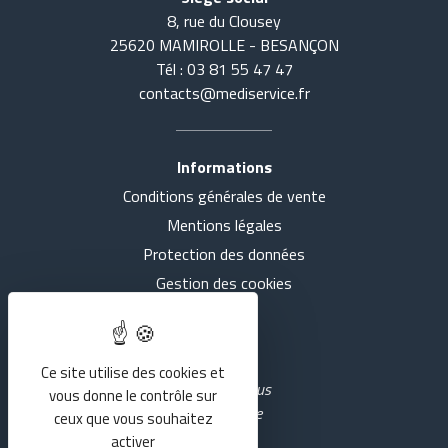
8, rue du Clousey
25620 MAMIROLLE - BESANÇON
Tél : 03 81 55 47 47
contacts@mediservice.fr
Informations
Conditions générales de vente
Accueil
Tout voir
Mentions légales
Actualités
SE COUCHER
Protection des données
Gestion des cookies
Présentation
S'ASSEOIR
Intranet
Nos agences
MARCHER
Ce site utilise des cookies et
Rejoignez-nous
vous donne le contrôle sur
sur YouTube
Services
RESPIRER
ceux que vous souhaitez
activer