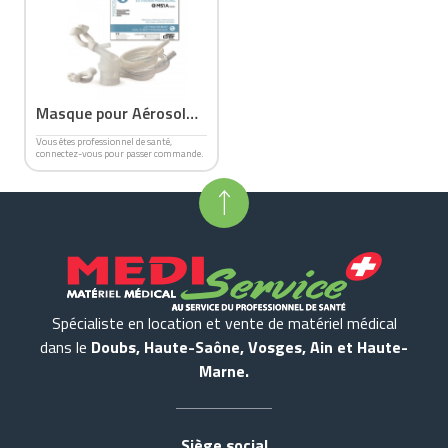
Masque pour Aérosol
Manosonique MS1
Vous êtes professionnel de santé,
connectez-vous pour passer commande.
Spécialiste en location et vente de matériel médical
dans le
Doubs, Haute-Saône, Vosges, Ain et Haute-
Marne.
Siège social