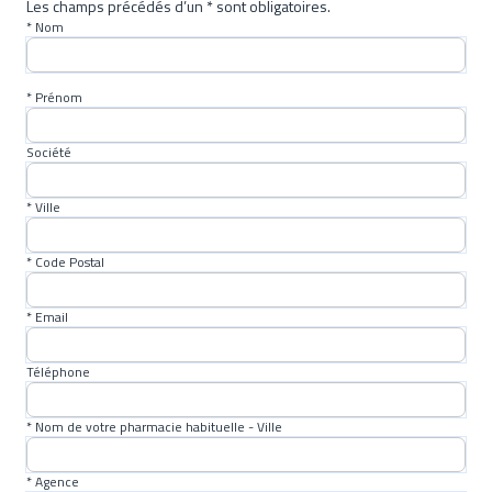
Produit disponible à la vente et à la location (plus de
Les champs précédés d’un * sont obligatoires.
* Nom
renseignements auprès de votre pharmacie). Fabrication
Française.
* Prénom
Société
* Ville
* Code Postal
* Email
Téléphone
* Nom de votre pharmacie habituelle - Ville
* Agence