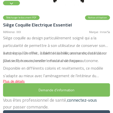
Télécharger le document PDF
Notice utilisation
Siège Coquille Electrique Essentiel
Référence : XXX
Marque : Innov'Sa
Siège coquille au design particulièrement soigné qui a la
particularité de permettre à son utilisateur de conserver son
autonomie. En effet, à l'aide de la télécommande, l'utilisateur
Il est équipé de série : tablette latérale, assise mousse Visco
peut incliner ou redresser le fauteuil de façon autonome.
(Classe II), harnais, oreiller cervical anatomique.
Disponible en différents coloris et revêtements, ce modèle
s'adapte au mieux avec l'aménagement de l'intérieur du
Plus de détails
patient. Différentes tailles et coloris (tissus chiné gris, velours
Demande d'information
chocolat, PVC/ PU cacao).
Vous êtes professionnel de santé,
connectez-vous
pour passer commande.