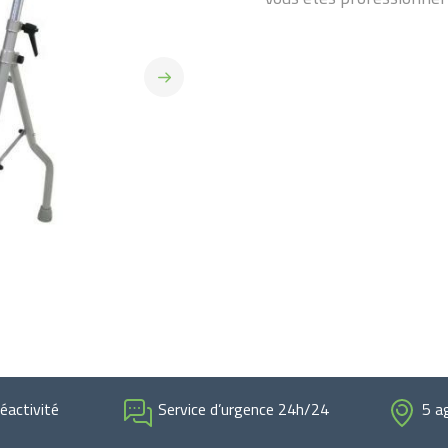
renseignements auprès de v
78.5 à 94.5 cm Poids maxi u
réactivité
Service d’urgence 24h/24
5 a