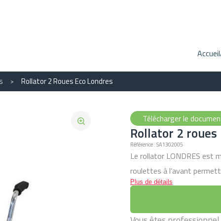
Accueil
s
Rollator 2 Roues Eco Londres
Télécharger le docume
Rollator 2 roues
Référence : SA1302005
Le rollator LONDRES est m
roulettes à l’avant permet
Plus de détails
assurent une bonne stabilit
l'utilisateur de se reposer 
espaces de stockage. Produi
Vous êtes professionnel