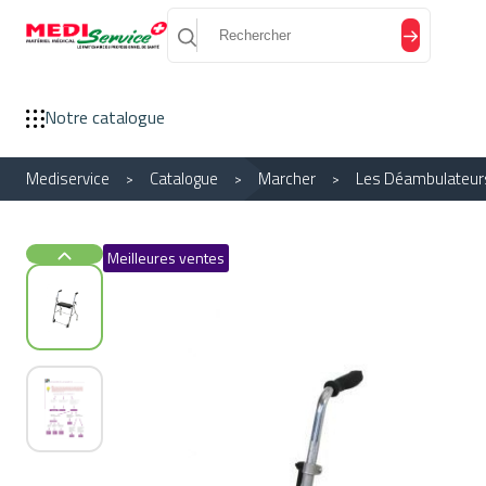
Panneau de gestion des cookies
Notre catalogue
Mediservice
Catalogue
Marcher
Les Déambulateur
Meilleures ventes