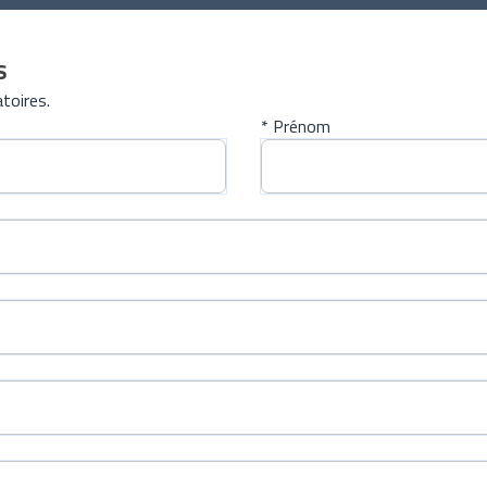
s
toires.
* Prénom