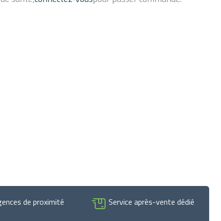
otre pharmacie). Largeur hors tout: 60 cm Hauteur réglable de
tilisateur: 100 kg
gences de proximité
Service après-vente dédié