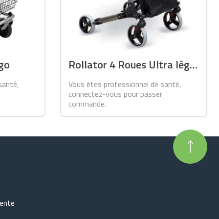
go
Rollator 4 Roues Ultra léger
Modelito XTra
santé,
Vous êtes professionnel de santé,
connectez-vous pour passer
commande.
vente