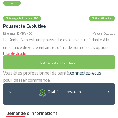
Télécharger le document PDF
Notice utilisation
Poussette Evolutive
Référence : KIMBA NEO
Marque : Ottobock
La Kimba Neo est une poussette évolutive qui s’adapte à la
croissance de votre enfant et offre de nombreuses options et
Plus de détails
accessoires pour une personnalisation aux exigences de votre
Demande d'information
enfant. Son assise ajustable est composée de matières
résistantes, lavables et douces (mélange de microfibres) pour
Vous êtes professionnel de santé,
connectez-vous
apporter à votre enfant un maximum de confort. Le système
pour passer commande.
rapide de verrouillage automatique permet de positionner
Qualité de prestation
facilement l’assise face ou dos à la route. Vous passez
facilement de la position active à la position couchée grâce à la
poignée située à l’arrière du dossier. Ce modèle existe en 2
Demande d'informations