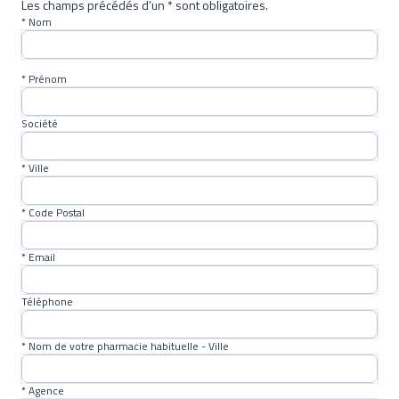
tailles: - Taille 1 pour les enfants de 80 à 135 cm - Taille 2
Les champs précédés d’un * sont obligatoires.
* Nom
pour les enfants de 135 à 160 cm Disponible uniquement à la
vente (plus de renseignements auprès de votre pharmacie).
* Prénom
Poids maxi utilisateur: 55 kg
Société
* Ville
* Code Postal
* Email
Téléphone
* Nom de votre pharmacie habituelle - Ville
* Agence