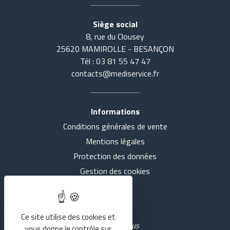
Siège social
8, rue du Clousey
25620 MAMIROLLE - BESANÇON
Tél : 03 81 55 47 47
contacts@mediservice.fr
Informations
Conditions générales de vente
Accueil
Tout voir
Mentions légales
Actualités
SE COUCHER
Protection des données
Gestion des cookies
Présentation
S'ASSEOIR
Intranet
Nos agences
MARCHER
Ce site utilise des cookies et
Rejoignez-nous
vous donne le contrôle sur