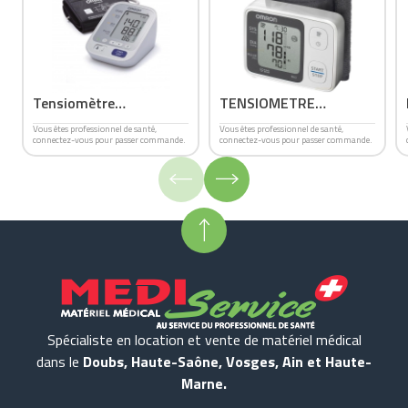
Tensiomètre
TENSIOMETRE
électronique au Bras
ELECTRONIQUE OMRON
Vous êtes professionnel de santé,
Vous êtes professionnel de santé,
connectez-vous pour passer commande.
connectez-vous pour passer commande.
OMRON M3 confort
RS4
Spécialiste en location et vente de matériel médical
dans le
Doubs, Haute-Saône, Vosges, Ain et Haute-
Marne.