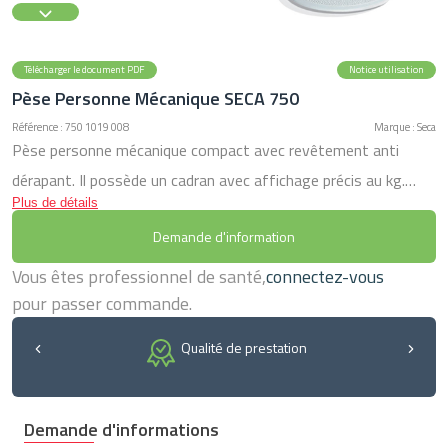
Télécharger le document PDF
Notice utilisation
Pèse Personne Mécanique SECA 750
Référence : 750 1019 008
Marque : Seca
Pèse personne mécanique compact avec revêtement anti
dérapant. Il possède un cadran avec affichage précis au kg.
Plus de détails
Modèle très robuste avec une grande durée de vie. Capacité:
Demande d'information
150 kg
Vous êtes professionnel de santé,
connectez-vous
pour passer commande.
Qualité de prestation
Demande d'informations