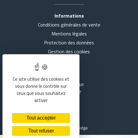
Informations
Conditions générales de vente
Accueil
Tout voir
Mentions légales
Actualités
SE COUCHER
Protection des données
Gestion des cookies
Présentation
S'ASSEOIR
Intranet
Nos agences
MARCHER
Ce site utilise des cookies et
Rejoignez-nous
vous donne le contrôle sur
sur YouTube
Services
RESPIRER
ceux que vous souhaitez
activer
Historique
S'AIDER
Tout accepter
Contact
MEDICO-CHIRURGICALE
Réalisation Koredge
Tout refuser