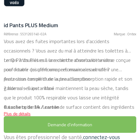
id Pants PLUS Medium
Référence : 5531265140-02A
Marque : Ontex
Vous avez des fuites importantes lors d'accidents
occasionnels ? Vous avez du mal à atteindre les toilettes à
temps ? Vous êtes à la recherche d'une culotte ultra
Le iD Pants Plus est une culotte absorbante unisexe conçue
confortable qui offre une performance maximale ?​ ​​ ​ ​
pour fournir des performances maximales et offrir une
protection complète de la peau. Son absorption rapide et son
Avez-vous besoin d'une autre absorption
garde au sec instantané maintiennent la peau sèche, tandis
? Normal - Super - Maxi
que le produit 100% respirable vous laisse une intégrité
cutanée optimale. Le voile de surface contient des ingrédients
8 sachets de 14 / carton
Plus de détails
naturels pour un confort permanent. Ce produit a été approuvé
Demande d'information
par les dermatologues pour vous apporter discrétion de jour
comme de nuit, et surtout, pour rester vous-même.​​​
Vous êtes professionnel de santé,
connectez-vous