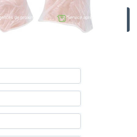
 de santé,
connectez-vous
pour passer commande.
gences de proximité
Service après-vente dédié