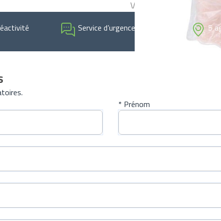
Vous êtes professionnel
réactivité
Service d’urgence 24h/24
5 a
s
toires.
* Prénom