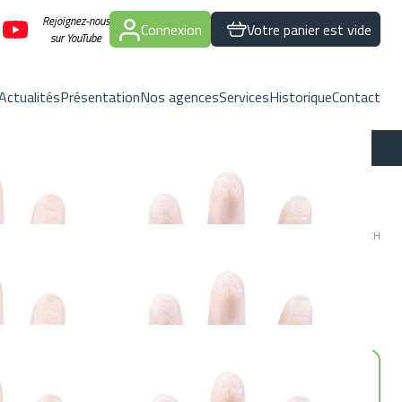
Rejoignez-nous
Connexion
Votre panier est vide
sur YouTube
Actualités
Présentation
Nos agences
Services
Historique
Contact
N POUDRE
Marque : LCH
 poudrés. Disponibles en différentes tailles selon la main: S:
 Boite de 100 unités.