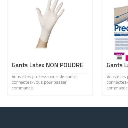
Gants Latex NON POUDRE
Gants L
Vous êtes professionnel de santé,
Vous êtes 
connectez-vous pour passer
connectez-
commande.
commande