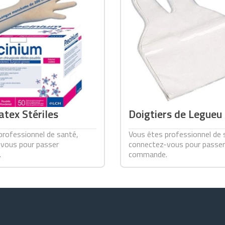
atex Stériles
Doigtiers de Legueu
professionnel de santé,
Vous êtes professionnel de 
vous pour passer
connectez-vous pour passer
.
commande.