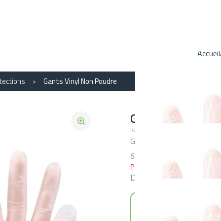
Accueil
tections
Gants Vinyl Non Poudre
Gants Vinyl NO
Référence : 71212
Gants vinyl non stériles non
6/7 M: 7/8 L: 8/9 XL: 9/10
Plus de détails
DÉCLINAISONS