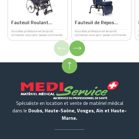
Fauteuil Roulant
Fauteuil de Repos
Confort Réa Clématis
Normandie
Vous êtes professionnel de santé,
Vous êtes professionnel de santé,
connectez-vous pour passer commande.
connectez-vous pour passer commande.
Spécialiste en location et vente de matériel médical
dans le
Doubs, Haute-Saône, Vosges, Ain et Haute-
Marne.