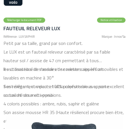
Télécharger le document PDF
Notice utilisation
FAUTEUIL RELEVEUR LUX
Référence : LUX SAPHIR
Marque : Innov'Sa
Petit par sa taille, grand par son confort.
Le LUX est un fauteuil releveur caractérisé par sa faible
hauteur sol / assise de 47 cm permettant à tous
les utilisateurs de s'assoir et se relever sans effort.
Il est constitué de modules de couettes zippées amovibles et
lavables en machine à 30°
Il est élégant, compact et ultra confortable avec son excellent
Son revêtement velours 100% polyester vous apporte
accueil et ses multi-positions.
un touché doux et soyeux
4 coloris possibles : ambre, rubis, saphir et galène
Son assise mousse HR 35 (Haute résilience) procure bien être,
et assure un excellent accueil.