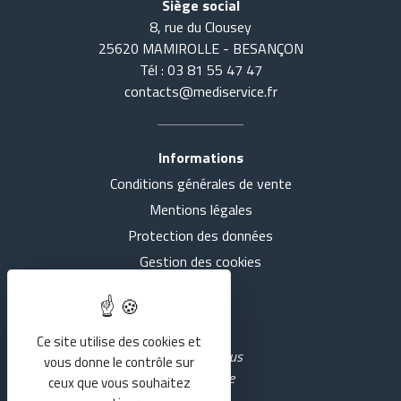
Siège social
8, rue du Clousey
25620 MAMIROLLE - BESANÇON
Tél : 03 81 55 47 47
contacts@mediservice.fr
Informations
Conditions générales de vente
Accueil
Tout voir
Mentions légales
Actualités
SE COUCHER
Protection des données
Gestion des cookies
Présentation
S'ASSEOIR
Intranet
Nos agences
MARCHER
Ce site utilise des cookies et
Rejoignez-nous
vous donne le contrôle sur
sur YouTube
Services
RESPIRER
ceux que vous souhaitez