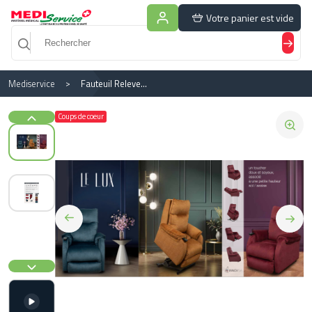
Panneau de gestion des cookies
Votre panier est vide
Mediservice
Fauteuil Releveur Lux
Coups de coeur