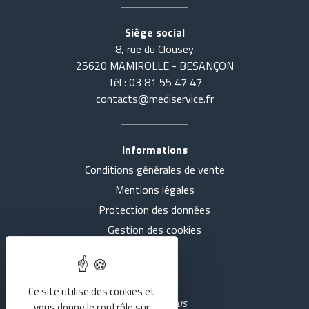
Siège social
8, rue du Clousey
25620 MAMIROLLE - BESANÇON
Tél : 03 81 55 47 47
contacts@mediservice.fr
Informations
Conditions générales de vente
Accueil
Tout voir
Mentions légales
Actualités
SE COUCHER
Protection des données
Gestion des cookies
Présentation
S'ASSEOIR
Intranet
Nos agences
MARCHER
Ce site utilise des cookies et
Rejoignez-nous
vous donne le contrôle sur