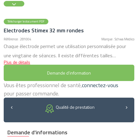
Télécharger le document PDF
Electrodes Stimex 32 mm rondes
Référence : 281004
Marque : Schwa Medico
Chaque électrode permet une utilisation personnalisée pour
une vingtaine de séances. Il existe différentes tailles
Plus de détails
d'électrodes: > Rondes , qui sont plus généralement utilisées
Demande d'information
pour les bras et les jambes; > Rectangulaires, qui sont plus
généralement utilisées pour les abdominaux, les cuisses, les
Vous êtes professionnel de santé,
connectez-vous
fesses et le dos. Afin de conserver une bonne observance du
pour passer commande.
traitement par neurostimulation, ces électrodes doivent être
Qualité de prestation
changées régulièrement. Elles sont disponibles uniquement à la
vente.
Demande d'informations