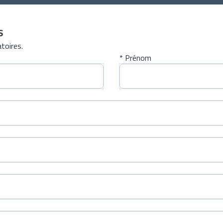
s
toires.
* Prénom