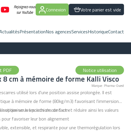
Rejoignez-nous
Connexion
Votre panier est vide
sur YouTube
Actualités
Présentation
Nos agences
Services
Historique
Contact
nt PDF
Notice utilisation
x 8 cm à mémoire de forme Kalli Visco
Marque : Pharma-Ouest
carres utilisé lors d'une position assise prolongée. Il est
tique à mémoire de forme (80kg/m3) favorisant l'immersion
r optimiser les points de contact et réduire ainsi les valeurs
lastique sous les ischions de 6 cm
 pour favoriser leur bon alignement
ble, extensible, et respirante pour une thermorégulation lors