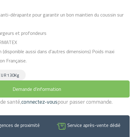
 anti-dérapante pour garantir un bon maintien du coussin sur
largeurs et profondeurs
ARMATEX
 (disponible aussi dans d'autres dimensions) Poids maxi
ion Française.
130Kg
EUR
Demande d'information
 de santé,
connectez-vous
pour passer commande.
gences de proximité
Service après-vente dédié