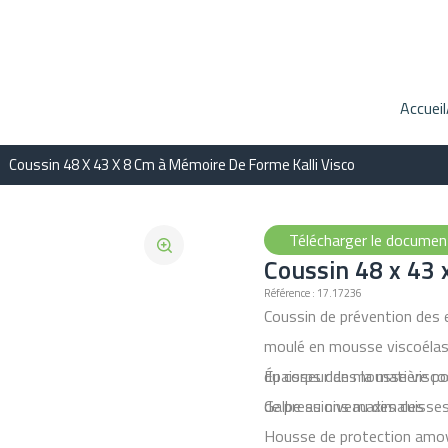
Accueil
Coussin 48 X 43 X 8 Cm à Mémoire De Forme Kalli Visco
Télécharger le docume
Coussin 48 x 43 
Référence : 17.17236
Coussin de prévention des es
moulé en mousse viscoélas
du corps dans la matière pou
Épaisseur de mousse viscoé
de pressions maximales
Galbe au niveau des cuisses
Housse de protection amovi