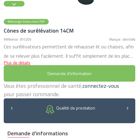
Télécharger le document PDF
Cônes de surélévation 14CM
Référence : 815209
Marque : Identités
Ces surélévateurs permettent de rehausser lit ou chaises, afin
de se relever plus facilement. Il suffit simplement de les placer
Plus de détails
sous chacun des pieds. Ils sont livrés avec un disque en
Demande d'information
mousse antidérapante s’insérant dans la partie à rebord du
haut du plot, afin que le meuble ne bouge plus du tout. Modèle
Vous êtes professionnel de santé,
connectez-vous
hauteur 14 cm : diamètre utile en haut 7,6 cm. Diamètre au sol
pour passer commande.
16,5 cm. Résistance 130 kg par plot. Fabriqué en France
Qualité de prestation
Demande d'informations