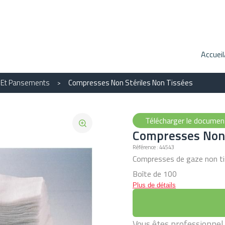
Accueil
n Et Pansements
Compresses Non Stériles Non Tissées
Télécharger le docume
Compresses Non 
Référence : 44543
Compresses de gaze non tis
Boîte de 100
Plus de détails
Vous êtes professionnel