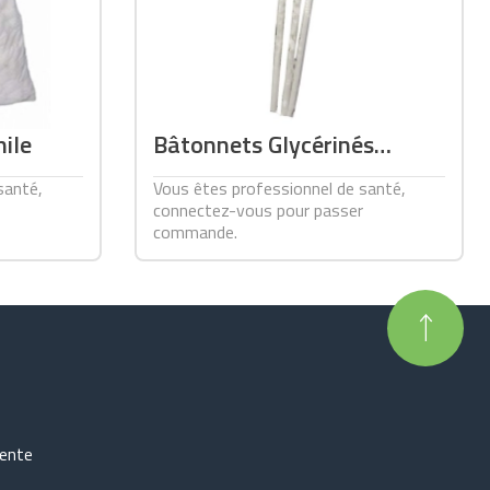
ile
Bâtonnets Glycérinés
citronnés boite de 100
santé,
Vous êtes professionnel de santé,
connectez-vous pour passer
commande.
vente