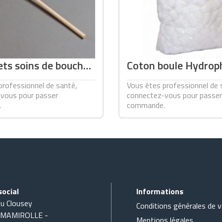
ts soins de bouche
Coton boule Hydroph
professionnel de santé,
Vous êtes professionnel de 
vous pour passer
connectez-vous pour passer
.
commande.
social
Informations
du Clousey
Conditions générales de 
 MAMIROLLE -
Mentions légales