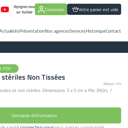
Rejoignez-nous
Connexion
Votre panier est vide
sur YouTube
Actualités
Présentation
Nos agences
Services
Historique
Contact
nt PDF
stériles Non Tissées
Marque : LCH
sées et non stériles. Dimensions: 5 x 5 cm 4 Plis 30Grs /
Demande d'information
 de santé,
connectez-vous
pour passer commande.