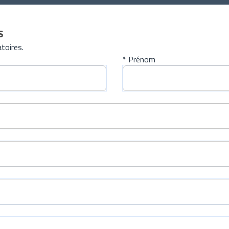
s
toires.
* Prénom