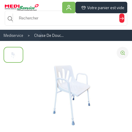
Panneau de gestion des cookies
Votre panier est vide
Mediservice
Chaise De Douche Englobante