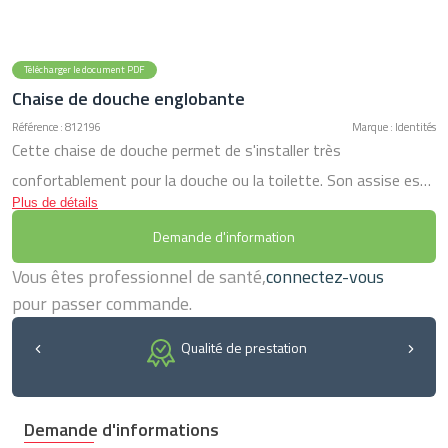
Télécharger le document PDF
Chaise de douche englobante
Référence : 812196
Marque : Identités
Cette chaise de douche permet de s'installer très
confortablement pour la douche ou la toilette. Son assise est
Plus de détails
réglable en hauteur . Le siège est muni de trous d'écoulement
Demande d'information
évitant toute stagnation d'eau . Son assise est très
englobante et très confortable. Ce modèle dispose
Vous êtes professionnel de santé,
connectez-vous
d'accoudoirs fixes. Dimensions hors-tout : larg. 62 x prof. 46 x
pour passer commande.
haut. 77 à 91 cm. Poids maxi utilisateur 160 kg.
Qualité de prestation
Demande d'informations