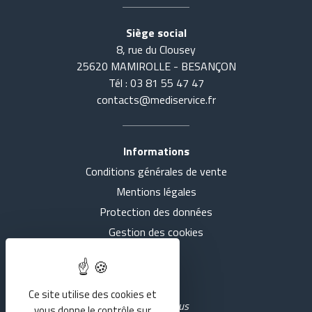
Siège social
8, rue du Clousey
25620 MAMIROLLE - BESANÇON
Tél : 03 81 55 47 47
contacts@mediservice.fr
Informations
Conditions générales de vente
Accueil
Tout voir
Mentions légales
Actualités
SE COUCHER
Protection des données
Gestion des cookies
Présentation
S'ASSEOIR
Intranet
Nos agences
MARCHER
Ce site utilise des cookies et
Rejoignez-nous
vous donne le contrôle sur