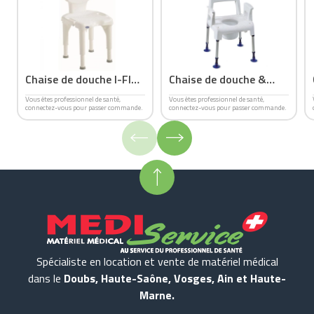
Chaise de douche I-FIT
Chaise de douche &
9781 E
Garde robe PICO
Vous êtes professionnel de santé,
Vous êtes professionnel de santé,
connectez-vous pour passer commande.
connectez-vous pour passer commande.
COMMODE
Spécialiste en location et vente de matériel médical
dans le
Doubs, Haute-Saône, Vosges, Ain et Haute-
Marne.