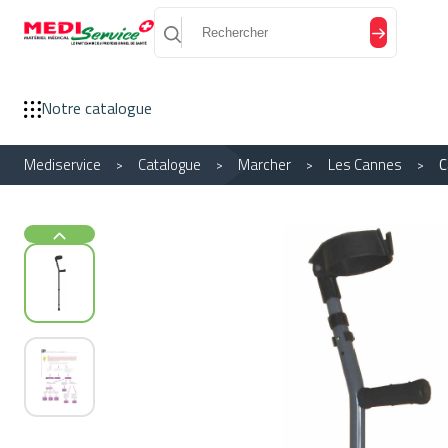
Panneau de gestion des cookies
Notre catalogue
Mediservice
Catalogue
Marcher
Les Cannes
C