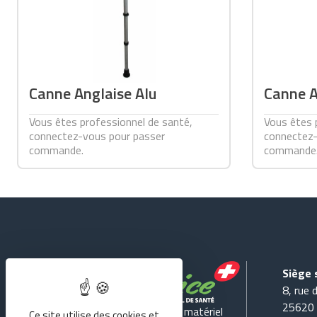
Canne Anglaise Alu
Canne A
Vous êtes professionnel de santé,
Vous êtes 
connectez-vous pour passer
connectez-
commande.
commande
Siège 
8, rue 
25620
Spécialiste en location et vente de matériel
Ce site utilise des cookies et