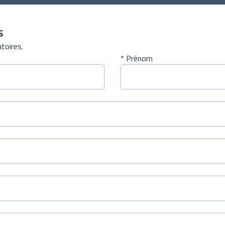
s
toires.
* Prénom