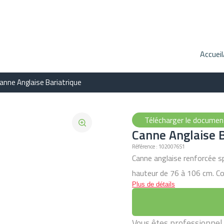
Accueil
anne Anglaise Bariatrique
Télécharger le docume
Canne Anglaise B
Référence : 1020076S1
Canne anglaise renforcée s
hauteur de 76 à 106 cm. Co
Plus de détails
sonores. Généralement utili
disponible uniquement à la v
Poids maxi utilisateur: 180 
Vous êtes professionnel